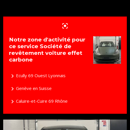
center_focus_strong
Notre zone d'activité pour
ce service Société de
revêtement voiture effet
carbone
navigate_next
Ecully 69 Ouest Lyonnais
navigate_next
Genève en Suisse
navigate_next
Caluire-et-Cuire 69 Rhône